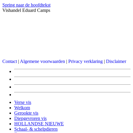
Spring naar de hoofdtekst
Vishandel Eduard Camps
Contact
|
Algemene voorwaarden
|
Privacy verklaring
|
Disclaimer
Verse vis
Welkom
Gerookte vis
Diepgevroren vis
HOLLANDSE NIEUWE
Schaal- & schelpdieren