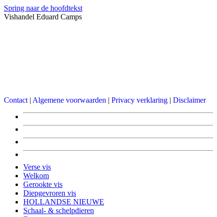
Spring naar de hoofdtekst
Vishandel Eduard Camps
Contact
|
Algemene voorwaarden
|
Privacy verklaring
|
Disclaimer
Verse vis
Welkom
Gerookte vis
Diepgevroren vis
HOLLANDSE NIEUWE
Schaal- & schelpdieren