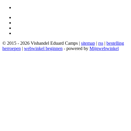
© 2015 - 2026 Vishandel Eduard Camps |
sitemap
|
rss
|
bestelling
herroepen
|
webwinkel beginnen
- powered by
Mijnwebwinkel