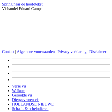
Spring naar de hoofdtekst
Vishandel Eduard Camps
Contact
|
Algemene voorwaarden
|
Privacy verklaring
|
Disclaimer
Verse vis
Welkom
Gerookte vis
Diepgevroren vis
HOLLANDSE NIEUWE
Schaal- & schelpdieren